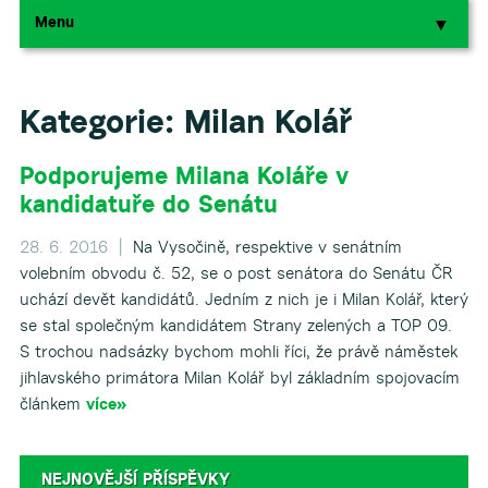
Menu
▼
▼
Kategorie:
Milan Kolář
Podporujeme Milana Koláře v
kandidatuře do Senátu
28. 6. 2016 |
Na Vysočině, respektive v senátním
volebním obvodu č. 52, se o post senátora do Senátu ČR
uchází devět kandidátů. Jedním z nich je i Milan Kolář, který
se stal společným kandidátem Strany zelených a TOP 09.
S trochou nadsázky bychom mohli říci, že právě náměstek
jihlavského primátora Milan Kolář byl základním spojovacím
článkem
více»
NEJNOVĚJŠÍ PŘÍSPĚVKY