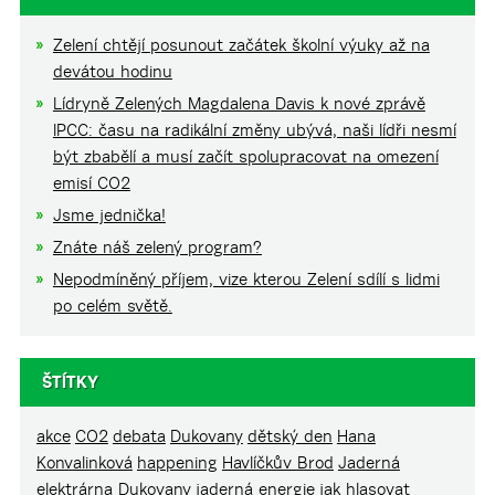
Zelení chtějí posunout začátek školní výuky až na
devátou hodinu
Lídryně Zelených Magdalena Davis k nové zprávě
IPCC: času na radikální změny ubývá, naši lídři nesmí
být zbabělí a musí začít spolupracovat na omezení
emisí CO2
Jsme jednička!
Znáte náš zelený program?
Nepodmíněný příjem, vize kterou Zelení sdílí s lidmi
po celém světě.
ŠTÍTKY
akce
CO2
debata
Dukovany
dětský den
Hana
Konvalinková
happening
Havlíčkův Brod
Jaderná
elektrárna Dukovany
jaderná energie
jak hlasovat