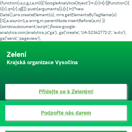
(function(i,s,o,g,r,a,m){i['GoogleAnalyticsObject']=r;i[r]=i[r]||function(){
(i[r].q=i[r].q||[]).push(arguments)},i[r].l=1*new
Date();a=s.createElement(o), m=s.getElementsByTagName(o)
[0];a.async=1;a.src=g;m.parentNode.insertBefore(a,m) })
(window,document,'script','//www.google-
analytics.com/analytics.js','ga'); ga('create', 'UA-52342772-2', 'auto');
ga('send', 'pageview');
Zelení
Krajská organizace Vysočina
Přidejte se k Zeleným!
Podpořte nás darem