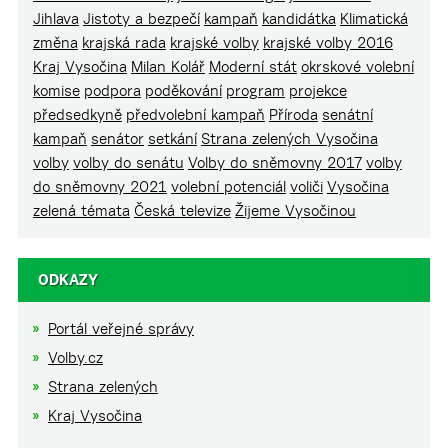
Jihlava
Jistoty a bezpečí
kampaň
kandidátka
Klimatická
změna
krajská rada
krajské volby
krajské volby 2016
Kraj Vysočina
Milan Kolář
Moderní stát
okrskové volební
komise
podpora
poděkování
program
projekce
předsedkyně
předvolební kampaň
Příroda
senátní
kampaň
senátor
setkání
Strana zelených Vysočina
volby
volby do senátu
Volby do sněmovny 2017
volby
do sněmovny 2021
volební potenciál
voliči
Vysočina
zelená témata
Česká televize
Žijeme Vysočinou
ODKAZY
Portál veřejné správy
Volby.cz
Strana zelených
Kraj Vysočina