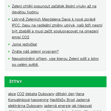
Zelení chtějí posunout začátek školní výuky až na
devátou hodinu
Lídryně Zelených Magdalena Davis k nové zprávě
IPCC: času na radikální změny ubývá, naši lídři nesmí
být zbabělí a musí začít spolupracovat na omezení
emisí CO2
Jsme jednička!
Znáte náš zelený program?
Nepodmíněný příjem, vize kterou Zelení sdílí s lidmi
po celém světě.
ŠTÍTKY
akce
CO2
debata
Dukovany
dětský den
Hana
Konvalinková
happening
Havlíčkův Brod
Jaderná
elektrárna Dukovany
jaderná energie
jak hlasovat