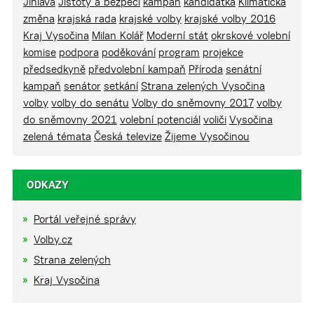
Jihlava
Jistoty a bezpečí
kampaň
kandidátka
Klimatická
změna
krajská rada
krajské volby
krajské volby 2016
Kraj Vysočina
Milan Kolář
Moderní stát
okrskové volební
komise
podpora
poděkování
program
projekce
předsedkyně
předvolební kampaň
Příroda
senátní
kampaň
senátor
setkání
Strana zelených Vysočina
volby
volby do senátu
Volby do sněmovny 2017
volby
do sněmovny 2021
volební potenciál
voliči
Vysočina
zelená témata
Česká televize
Žijeme Vysočinou
ODKAZY
Portál veřejné správy
Volby.cz
Strana zelených
Kraj Vysočina