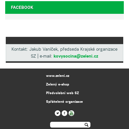
FACEBOOK
Kontakt: Jakub Vaníček, předseda Krajské organizace
SZ | e-mail:
kovysocina@zeleni.cz
www.zeleni.cz
Zelený e-shop
Předvolební web SZ
Spřátelené organizace