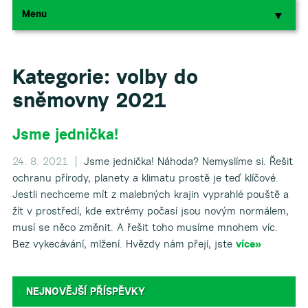
Menu
▼
▼
Kategorie:
volby do
sněmovny 2021
Jsme jednička!
24. 8. 2021 |
Jsme jednička! Náhoda? Nemyslíme si. Řešit
ochranu přírody, planety a klimatu prostě je teď klíčové.
Jestli nechceme mít z malebných krajin vyprahlé pouště a
žít v prostředí, kde extrémy počasí jsou novým normálem,
musí se něco změnit. A řešit toho musíme mnohem víc.
Bez vykecávání, mlžení. Hvězdy nám přejí, jste
více»
NEJNOVĚJŠÍ PŘÍSPĚVKY