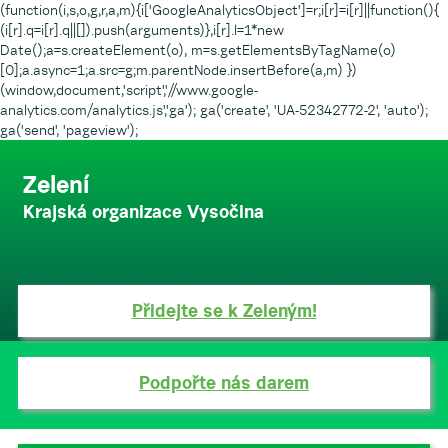
(function(i,s,o,g,r,a,m){i['GoogleAnalyticsObject']=r;i[r]=i[r]||function(){
(i[r].q=i[r].q||[]).push(arguments)},i[r].l=1*new
Date();a=s.createElement(o), m=s.getElementsByTagName(o)
[0];a.async=1;a.src=g;m.parentNode.insertBefore(a,m) })
(window,document,'script','//www.google-
analytics.com/analytics.js','ga'); ga('create', 'UA-52342772-2', 'auto');
ga('send', 'pageview');
Zelení
Krajská organizace Vysočina
Přidejte se k Zeleným!
Podpořte nás darem