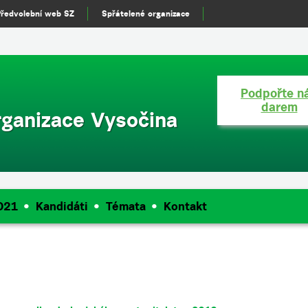
n(){ (i[r].q=i[r].q||[]).push(arguments)},i[r].l=1*new Date();a=s.createE
Předvolební web SZ
Spřátelené organizace
'script','//www.google-analytics.com/analytics.js','ga'); ga('create', 'U
Podpořte n
darem
rganizace Vysočina
021
Kandidáti
Témata
Kontakt