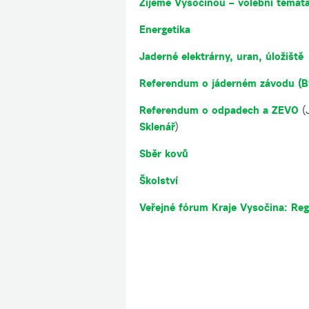
Žijeme Vysočinou – volební témata
Energetika
Jaderné elektrárny, uran, úložiště
Referendum o jáderném závodu (By
Referendum o odpadech a ZEVO
(J
Sklenář
)
Sběr kovů
Školství
Veřejné fórum Kraje Vysočina: Reg