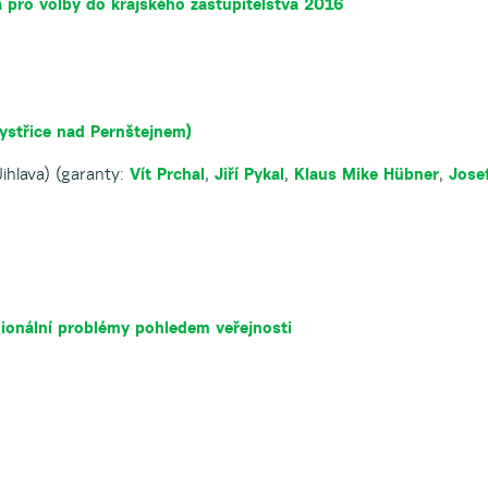
 pro volby do krajského zastupitelstva 2016
střice nad Pernštejnem)
ihlava) (garanty:
Vít Prchal
,
Jiří Pykal
,
Klaus Mike Hübner
,
Jose
ionální problémy pohledem veřejnosti