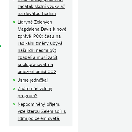
začátek školní výuky až
na devátou hodinu
Lídryně Zelených
Magdalena Davis k nové
zprávě IPCC: času na
radikální změny ubývá,
f
naši lídři nesmí být
zbabělí a musí začít
spolupracovat na
omezení emisí CO2
Jsme jednička!
Znáte náš zelený
program?
Nepodmíněný příjem,
vize kterou Zelení sdílí s
lidmi po celém světě.