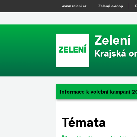
(function(i,s,o,g,r,a,m){i['GoogleAnalyticsObject']=r;i[r]=i[r]||functio
www.zeleni.cz
Zelený e-shop
[0];a.async=1;a.src=g;m.parentNode.insertBefore(a,m) })(window,document,
Zelení
Krajská o
Informace k volební kampani 2
Témata