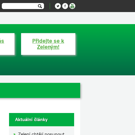
lement(o), m=s.getElementsByTagName(o)
A-52342772-2', 'auto'); ga('send', 'pageview');
ás
Přidejte se k
Zeleným!
Aktuální články
Zelení chtějí posunout