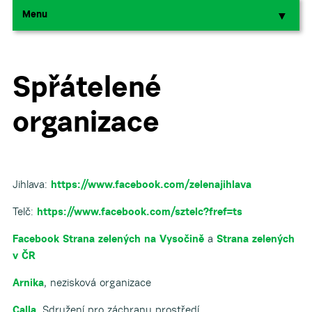
Menu
▼
▼
Spřátelené
organizace
Jihlava:
https://www.facebook.com/zelenajihlava
Telč:
https://www.facebook.com/sztelc?fref=ts
Facebook Strana zelených na Vysočině
a
Strana zelených
v ČR
Arnika
, nezisková organizace
Calla
, Sdružení pro záchranu prostředí