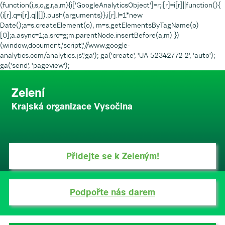
(function(i,s,o,g,r,a,m){i['GoogleAnalyticsObject']=r;i[r]=i[r]||function(){
(i[r].q=i[r].q||[]).push(arguments)},i[r].l=1*new
Date();a=s.createElement(o), m=s.getElementsByTagName(o)
[0];a.async=1;a.src=g;m.parentNode.insertBefore(a,m) })
(window,document,'script','//www.google-
analytics.com/analytics.js','ga'); ga('create', 'UA-52342772-2', 'auto');
ga('send', 'pageview');
Zelení
Krajská organizace Vysočina
Přidejte se k Zeleným!
Podpořte nás darem