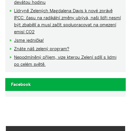
devátou hodinu
Lídryně Zelených Magdalena Davis k nové zprávě
IPCC: času na radikální změny ubývá, naši lídři nesmí
být zbabělí a musí začít spolupracovat na omezení
emisí CO2
Jsme jednička!
Znáte náš zelený program?
Nepodmíněný příjem, vize kterou Zelení sdílí s lidmi
po celém světě.
Facebook