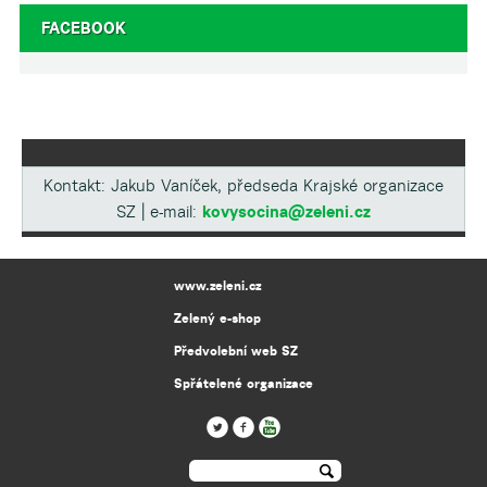
FACEBOOK
Kontakt: Jakub Vaníček, předseda Krajské organizace
SZ | e-mail:
kovysocina@zeleni.cz
www.zeleni.cz
Zelený e-shop
Předvolební web SZ
Spřátelené organizace