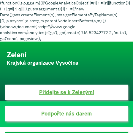
(function(i,s,o,g,r,a,m){i['GoogleAnalyticsObject']=r;i[r]=i[r]||function(){
(i[r].q=i[r].q||[]).push(arguments)},i[r].l=1*new
Date();a=s.createElement(o), m=s.getElementsByTagName(o)
[0];a.async=1;a.src=g;m.parentNode.insertBefore(a,m) })
(window,document,'script','//www.google-
analytics.com/analytics.js','ga'); ga('create', 'UA-52342772-2', 'auto');
ga('send', 'pageview');
Zelení
Krajská organizace Vysočina
Přidejte se k Zeleným!
Podpořte nás darem