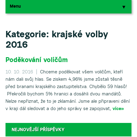
Menu
▼
▼
Kategorie:
krajské volby
2016
Poděkování voličům
10. 10. 2016 |
Chceme poděkovat všem voličům, kteří
nám dali svůj hlas. Se ziskem 4,96% jsme zůstali těsně
před branami krajského zastupitelstva. Chybělo 59 hlasů!
Překročili bychom 5% hranici a dosáhli dvou mandátů.
Nelze nepřiznat, že to je zklamání. Jsme ale připraveni dění
v kraji dál sledovat a do jeho správy se zapojovat,
více»
NEJNOVĚJŠÍ PŘÍSPĚVKY