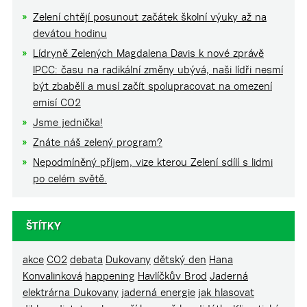
Zelení chtějí posunout začátek školní výuky až na
devátou hodinu
Lídryně Zelených Magdalena Davis k nové zprávě
IPCC: času na radikální změny ubývá, naši lídři nesmí
být zbabělí a musí začít spolupracovat na omezení
emisí CO2
Jsme jednička!
Znáte náš zelený program?
Nepodmíněný příjem, vize kterou Zelení sdílí s lidmi
po celém světě.
ŠTÍTKY
akce
CO2
debata
Dukovany
dětský den
Hana
Konvalinková
happening
Havlíčkův Brod
Jaderná
elektrárna Dukovany
jaderná energie
jak hlasovat