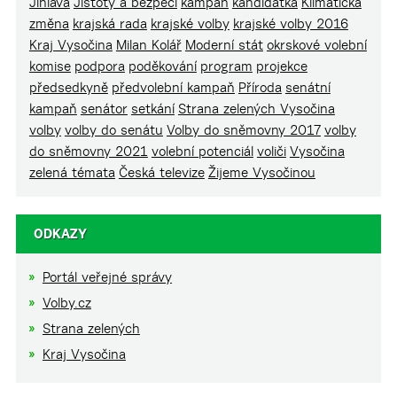
Jihlava
Jistoty a bezpečí
kampaň
kandidátka
Klimatická
změna
krajská rada
krajské volby
krajské volby 2016
Kraj Vysočina
Milan Kolář
Moderní stát
okrskové volební
komise
podpora
poděkování
program
projekce
předsedkyně
předvolební kampaň
Příroda
senátní
kampaň
senátor
setkání
Strana zelených Vysočina
volby
volby do senátu
Volby do sněmovny 2017
volby
do sněmovny 2021
volební potenciál
voliči
Vysočina
zelená témata
Česká televize
Žijeme Vysočinou
ODKAZY
Portál veřejné správy
Volby.cz
Strana zelených
Kraj Vysočina