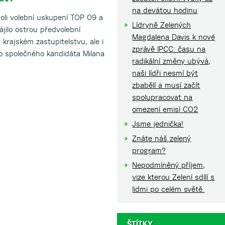
na devátou hodinu
li volební uskupení TOP 09 a
Lídryně Zelených
jilo ostrou předvolební
Magdalena Davis k nové
 krajském zastupitelstvu, ale i
zprávě IPCC: času na
o společného kandidáta Milana
radikální změny ubývá,
naši lídři nesmí být
zbabělí a musí začít
spolupracovat na
omezení emisí CO2
Jsme jednička!
Znáte náš zelený
program?
Nepodmíněný příjem,
vize kterou Zelení sdílí s
lidmi po celém světě.
ŠTÍTKY