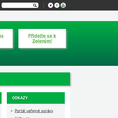
lement(o), m=s.getElementsByTagName(o)
A-52342772-2', 'auto'); ga('send', 'pageview');
ás
Přidejte se k
Zeleným!
ODKAZY
Portál veřejné správy