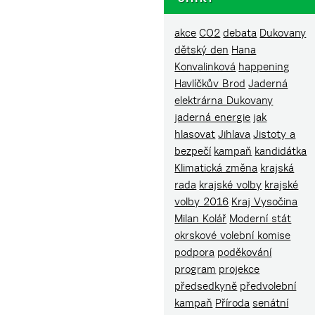
akce
CO2
debata
Dukovany
dětský den
Hana
Konvalinková
happening
Havlíčkův Brod
Jaderná
elektrárna Dukovany
jaderná energie
jak
hlasovat
Jihlava
Jistoty a
bezpečí
kampaň
kandidátka
Klimatická změna
krajská
rada
krajské volby
krajské
volby 2016
Kraj Vysočina
Milan Kolář
Moderní stát
okrskové volební komise
podpora
poděkování
program
projekce
předsedkyně
předvolební
kampaň
Příroda
senátní