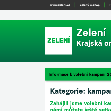
(function(i,s,o,g,r,a,m){i['GoogleAnalyticsObject']=r;i[r]=i[r]||functio
www.zeleni.cz
Zelený e-shop
[0];a.async=1;a.src=g;m.parentNode.insertBefore(a,m) })(window,document,
Zelení
Krajská o
Informace k volební kampani 2
Kategorie:
kampa
Zahájili jsme volební k
námi můžete ještě setk