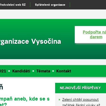
n(){ (i[r].q=i[r].q||[]).push(arguments)},i[r].l=1*new Date();a=s.createE
Předvolební web SZ
Spřátelené organizace
'script','//www.google-analytics.com/analytics.js','ga'); ga('create', 'U
Podpořte n
darem
rganizace Vysočina
021
Kandidáti
Témata
Kontakt
ň
NEJNOVĚJŠÍ PŘÍSPĚVKY
ampaň aneb, kde se s
Zelení chtějí posunout
at?
začátek školní výuky až