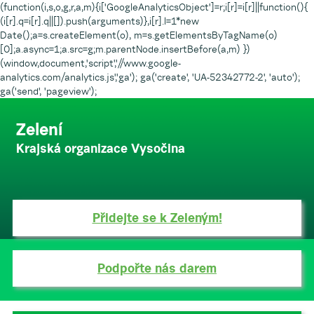
(function(i,s,o,g,r,a,m){i['GoogleAnalyticsObject']=r;i[r]=i[r]||function(){
(i[r].q=i[r].q||[]).push(arguments)},i[r].l=1*new
Date();a=s.createElement(o), m=s.getElementsByTagName(o)
[0];a.async=1;a.src=g;m.parentNode.insertBefore(a,m) })
(window,document,'script','//www.google-
analytics.com/analytics.js','ga'); ga('create', 'UA-52342772-2', 'auto');
ga('send', 'pageview');
Zelení
Krajská organizace Vysočina
Přidejte se k Zeleným!
Podpořte nás darem