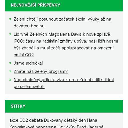
NEJNOVĚJŠÍ PŘÍSPĚVKY
Zelení chtějí posunout začátek školní výuky až na
devátou hodinu
Lídryně Zelených Magdalena Davis k nové zprávě
IPCC: času na radikální změny ubývá, naši lídři nesmí
být zbabělí a musí začít spolupracovat na omezení
emisí CO2
Jsme jednička!
Znáte náš zelený program?
Nepodmíněný příjem, vize kterou Zelení sdílí s lidmi
po celém světě.
ŠTÍTKY
akce
CO2
debata
Dukovany
dětský den
Hana
Konvalinková
happening
Havlíčkův Brod
Jaderná