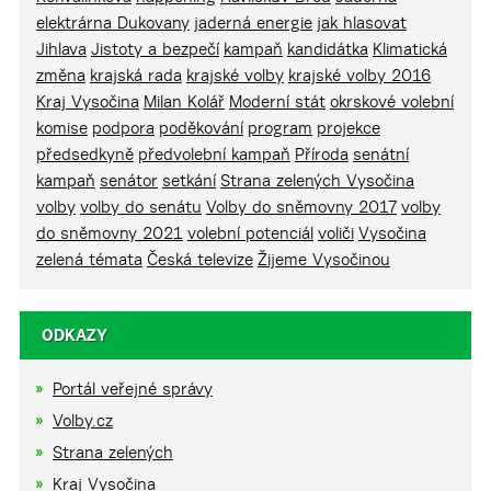
elektrárna Dukovany
jaderná energie
jak hlasovat
Jihlava
Jistoty a bezpečí
kampaň
kandidátka
Klimatická
změna
krajská rada
krajské volby
krajské volby 2016
Kraj Vysočina
Milan Kolář
Moderní stát
okrskové volební
komise
podpora
poděkování
program
projekce
předsedkyně
předvolební kampaň
Příroda
senátní
kampaň
senátor
setkání
Strana zelených Vysočina
volby
volby do senátu
Volby do sněmovny 2017
volby
do sněmovny 2021
volební potenciál
voliči
Vysočina
zelená témata
Česká televize
Žijeme Vysočinou
ODKAZY
Portál veřejné správy
Volby.cz
Strana zelených
Kraj Vysočina